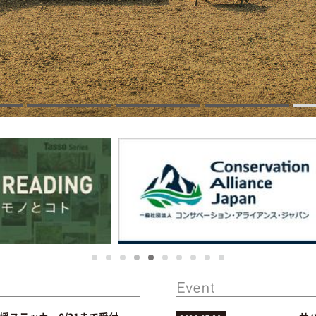
1
2
3
4
5
6
7
8
9
10