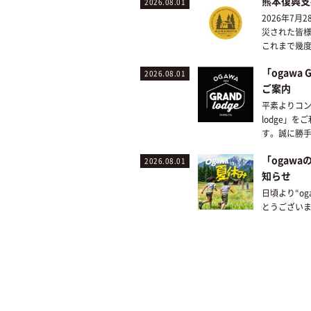
熊本復興支
2026.08.01
2026年7
災された皆
これまで幾度
「ogawa 
2026.08.01
ご案内
平素よりコンセ
lodge」
す。誠に勝手な
「ogaw
2026.08.01
知らせ
日頃より“o
とうございます