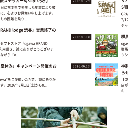
援ステッカー8/31まで受付
サ
2026.07.29
ジ
月28日に熊本県で発生した地震により被
様に、心よりお見舞い申し上げます。
GR
もの困難を乗り...
7/
チャ
GRAND lodge 渋谷」営業終了の
群
2026.07.10
プトストア「ogawa GRAND
og
をご利用頂き、誠にありがとうございま
群馬
がら「o...
ツショ
aの夏休み」キャンペーン開催のお
神
2026.06.13
ら
gawa”をご愛顧いただき、誠にありが
【OU
。2026年8月1日(土)から8...
店が
キ...