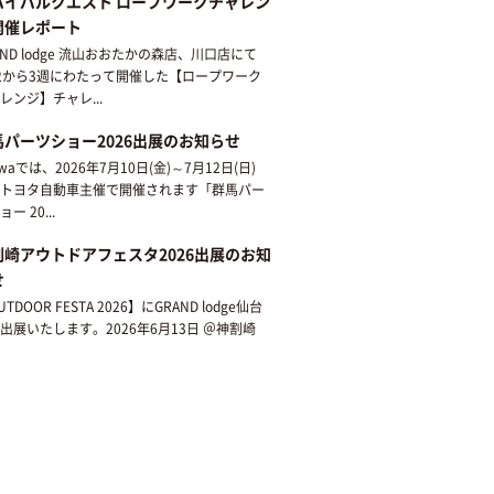
バイバルクエスト ロープワークチャレン
開催レポート
AND lodge 流山おおたかの森店、川口店にて
12から3週にわたって開催した【ロープワーク
レンジ】チャレ...
馬パーツショー2026出展のお知らせ
awaでは、2026年7月10日(金)～7月12日(日)
トヨタ自動車主催で開催されます「群馬パー
ー 20...
割崎アウトドアフェスタ2026出展のお知
せ
TDOOR FESTA 2026】にGRAND lodge仙台
出展いたします。2026年6月13日 ＠神割崎